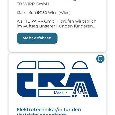
TB WIPP GmbH
ab sofort
1130 Wien
(Wien)
calendar_month
location_on
Als "TB WIPP GmbH" prüfen wir täglich
im Auftrag unserer Kunden für deren
Sicherheit. Als technisches Büro mit
über 40-jähriger Geschichte, haben wir
Mehr erfahren
durch einen langjährigen Aufbau einen
breiten Aufgabenbereich. Unser
Kernbereich liegt jedoch in der
sicherheitstechnischen Überprüfung
Zur Lehrstelle Elektrotechniker/in für den Vertrieb
von maschinenbautechnischen
Anlagen wie z.B.: Hebebühnen, Krane,
Tore, Lüftungsanlagen, alle Arten von
technischen Arbeitsmittel, usw..
Weitere Felder […]
Elektrotechniker/in für den
Vertriebsinnendienst