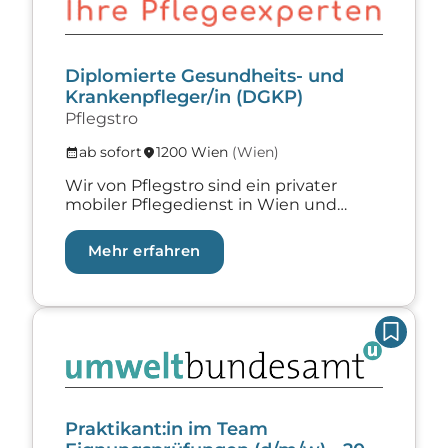
Diplomierte Gesundheits- und
Krankenpfleger/in (DGKP)
Pflegstro
ab sofort
1200 Wien
(Wien)
calendar_month
location_on
Wir von Pflegstro sind ein privater
mobiler Pflegedienst in Wien und
angrenzenden Gebieten
Niederösterreichs und suchen ab sofort
Mehr erfahren
eine/n DGKP / BScN / Wundmanager/in
ab 25 Wochenstunden! Du bist eine
engagierte Pflegekraft und suchst eine
Stelle, die dir Flexibilität, berufliche
Zur Lehrstelle Praktikant:in im Team Eignungsprüf
Weiterentwicklung und ein
unterstützendes Umfeld bietet, in dem
du qualitativ hochwertige Pflege
leisten kannst? Dann […]
Praktikant:in im Team