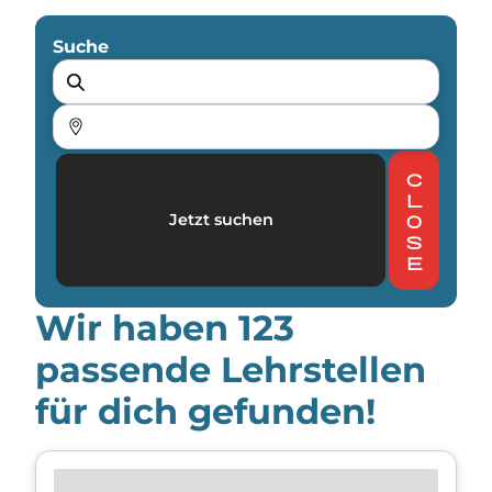
Suche
c
l
Jetzt suchen
o
s
e
Wir haben
123
passende Lehrstellen
für dich gefunden!