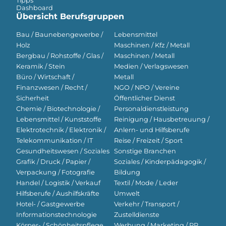
Tipps
Dashboard
Übersicht Berufsgruppen
Bau / Baunebengewerbe /
Lebensmittel
Holz
Maschinen / Kfz / Metall
Bergbau / Rohstoffe / Glas /
Maschinen / Metall
Keramik / Stein
Medien / Verlagswesen
Büro / Wirtschaft /
Metall
Finanzwesen / Recht /
NGO / NPO / Vereine
Sicherheit
Öffentlicher Dienst
Chemie / Biotechnologie /
Personaldienstleistung
Lebensmittel / Kunststoffe
Reinigung / Hausbetreuung /
Elektrotechnik / Elektronik /
Anlern- und Hilfsberufe
Telekommunikation / IT
Reise / Freizeit / Sport
Gesundheitswesen / Soziales
Sonstige Branchen
Grafik / Druck / Papier /
Soziales / Kinderpädagogik /
Verpackung / Fotografie
Bildung
Handel / Logistik / Verkauf
Textil / Mode / Leder
Hilfsberufe / Aushilfskräfte
Umwelt
Hotel- / Gastgewerbe
Verkehr / Transport /
Informationstechnologie
Zustelldienste
Körper- / Schönheitspflege
Werbung / Marketing / PR