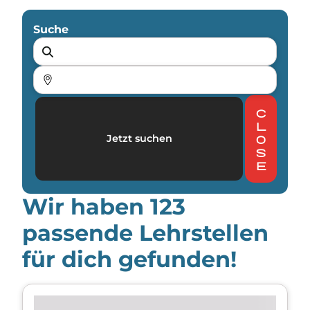
Suche
c
l
Jetzt suchen
o
s
e
Wir haben
123
passende Lehrstellen
für dich gefunden!