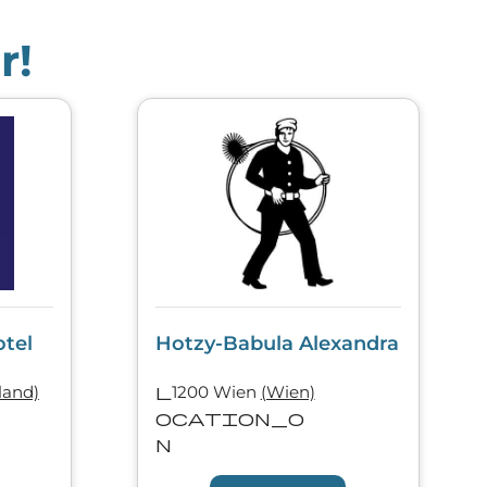
r!
tel
Hotzy-Babula Alexandra
land)
l
1200 Wien
(Wien)
ocation_o
n