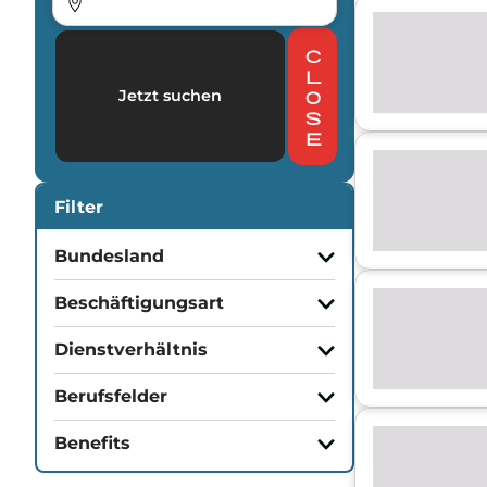
c
l
Jetzt suchen
o
s
e
Filter
Bundesland
Beschäftigungsart
Dienstverhältnis
Berufsfelder
Benefits