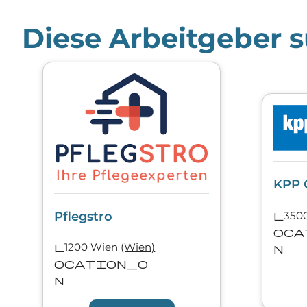
Diese Arbeitgeber s
KPP 
l
Pflegstro
oca
l
1200 Wien
(Wien)
n
ocation_o
n