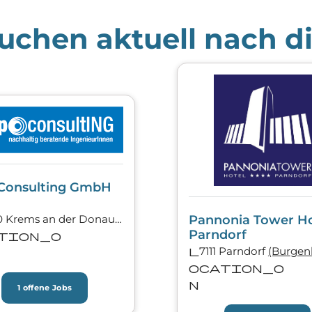
uchen aktuell nach di
Consulting GmbH
3500 Krems an der Donau
(Nieder­österreich)
Pannonia Tower Ho
Parndorf
tion_o
l
7111 Parndorf
(Burgen­
ocation_o
n
1 offene Jobs