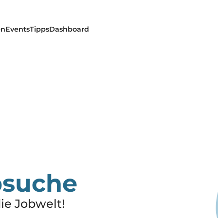
en
Events
Tipps
Dashboard
bsuche
die Jobwelt!