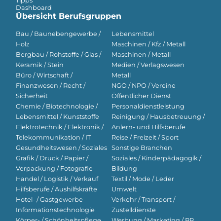
Tipps
Dashboard
Übersicht Berufsgruppen
Bau / Baunebengewerbe /
Lebensmittel
Holz
Maschinen / Kfz / Metall
Bergbau / Rohstoffe / Glas /
Maschinen / Metall
Keramik / Stein
Medien / Verlagswesen
Büro / Wirtschaft /
Metall
Finanzwesen / Recht /
NGO / NPO / Vereine
Sicherheit
Öffentlicher Dienst
Chemie / Biotechnologie /
Personaldienstleistung
Lebensmittel / Kunststoffe
Reinigung / Hausbetreuung /
Elektrotechnik / Elektronik /
Anlern- und Hilfsberufe
Telekommunikation / IT
Reise / Freizeit / Sport
Gesundheitswesen / Soziales
Sonstige Branchen
Grafik / Druck / Papier /
Soziales / Kinderpädagogik /
Verpackung / Fotografie
Bildung
Handel / Logistik / Verkauf
Textil / Mode / Leder
Hilfsberufe / Aushilfskräfte
Umwelt
Hotel- / Gastgewerbe
Verkehr / Transport /
Informationstechnologie
Zustelldienste
Körper- / Schönheitspflege
Werbung / Marketing / PR