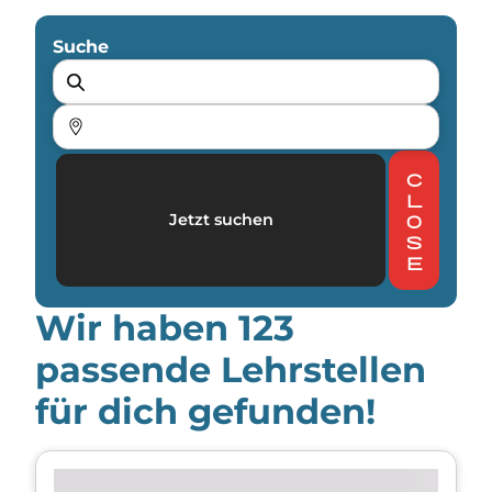
Suche
c
l
Jetzt suchen
o
s
e
Wir haben
123
passende Lehrstellen
für dich gefunden!