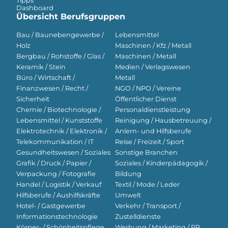
Tipps
Dashboard
Übersicht Berufsgruppen
Bau / Baunebengewerbe /
Lebensmittel
Holz
Maschinen / Kfz / Metall
Bergbau / Rohstoffe / Glas /
Maschinen / Metall
Keramik / Stein
Medien / Verlagswesen
Büro / Wirtschaft /
Metall
Finanzwesen / Recht /
NGO / NPO / Vereine
Sicherheit
Öffentlicher Dienst
Chemie / Biotechnologie /
Personaldienstleistung
Lebensmittel / Kunststoffe
Reinigung / Hausbetreuung /
Elektrotechnik / Elektronik /
Anlern- und Hilfsberufe
Telekommunikation / IT
Reise / Freizeit / Sport
Gesundheitswesen / Soziales
Sonstige Branchen
Grafik / Druck / Papier /
Soziales / Kinderpädagogik /
Verpackung / Fotografie
Bildung
Handel / Logistik / Verkauf
Textil / Mode / Leder
Hilfsberufe / Aushilfskräfte
Umwelt
Hotel- / Gastgewerbe
Verkehr / Transport /
Informationstechnologie
Zustelldienste
Körper- / Schönheitspflege
Werbung / Marketing / PR