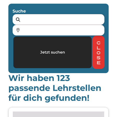
Suche
c
l
Jetzt suchen
o
s
e
Wir haben
123
passende Lehrstellen
für dich gefunden!