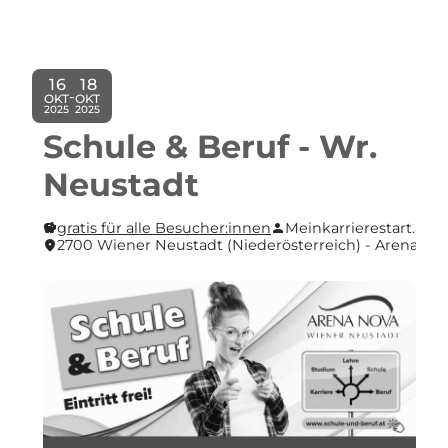
16
18
-
OKT
OKT
2025
2025
Schule & Beruf - Wr.
Neustadt
gratis für alle Besucher:innen
Meinkarrierestart.at
savings
person
2700 Wiener Neustadt (Nieder­österreich) - Arena Nova 
location_on