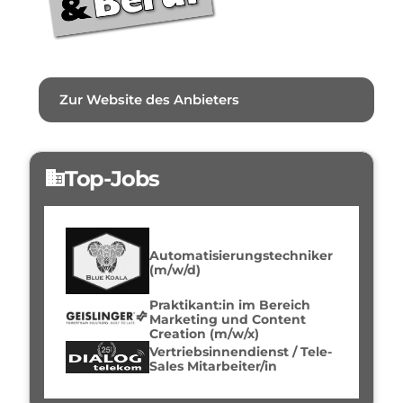
Zur Website des Anbieters
Top-Jobs
domain
Automatisierungstechniker
(m/w/d)
Praktikant:in im Bereich
Marketing und Content
Creation (m/w/x)
Vertriebsinnendienst / Tele-
Sales Mitarbeiter/in