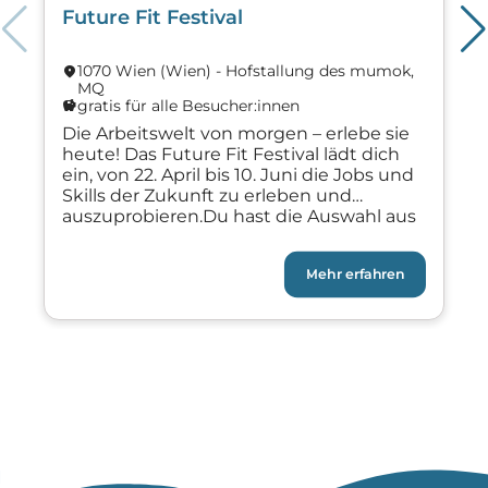
Future Fit Festival
1070 Wien (Wien) - Hofstallung des mumok,
location_on
MQ
lo
gratis für alle Besucher:innen
savings
s
Die Arbeitswelt von morgen – erlebe sie
heute! Das Future Fit Festival lädt dich
ein, von 22. April bis 10. Juni die Jobs und
Skills der Zukunft zu erleben und
auszuprobieren.Du hast die Auswahl aus
über 280 spannenden Events in ganz
Wien. Mehr als 100 Partner bieten dir
Mehr erfahren
spannende Workshops, interessante
Einblicke in Top-Unternehmen und […]