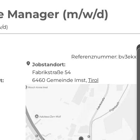
e Manager (m/w/d)
/d)
Referenznummer: bv3ekx
location_on
Jobstandort:
Fabrikstraße 54
6460 Gemeinde Imst,
Tirol
t: