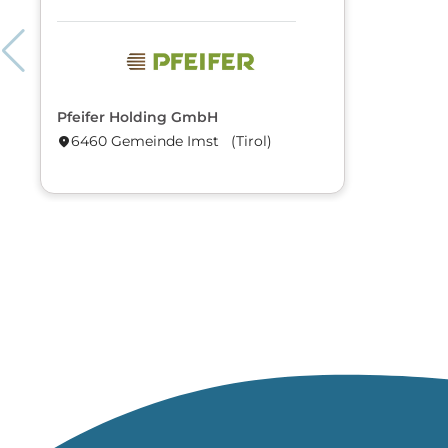
Pfeifer Holding GmbH
6460 Gemeinde Imst (Tirol)
location_on