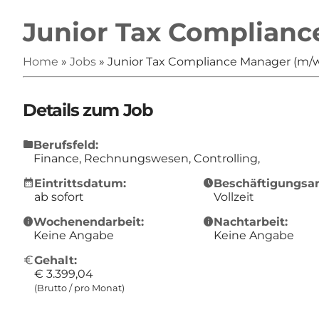
Junior Tax Complianc
Home
»
Jobs
»
Junior Tax Compliance Manager (m/w
Details zum Job
folder
Berufsfeld:
Finance, Rechnungswesen, Controlling,
calendar_month
schedule
Eintrittsdatum:
Beschäftigungsar
ab sofort
Vollzeit
info
info
Wochenendarbeit:
Nachtarbeit:
Keine Angabe
Keine Angabe
Euro
Gehalt:
€ 3.399,04
(Brutto / pro Monat)