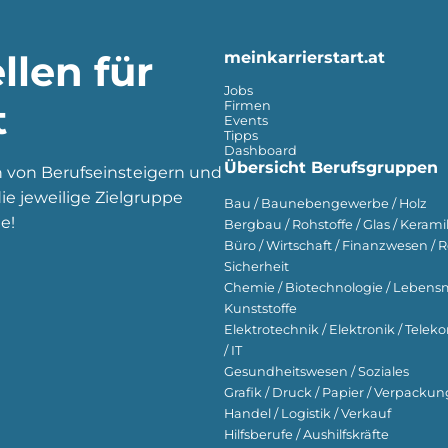
llen für
meinkarrierstart.at
Jobs
t
Firmen
Events
Tipps
Dashboard
Übersicht Berufsgruppen
n von Berufseinsteigern und
e jeweilige Zielgruppe
Bau / Baunebengewerbe / Holz
e!
Bergbau / Rohstoffe / Glas / Keramik
Büro / Wirtschaft / Finanzwesen / R
Sicherheit
Chemie / Biotechnologie / Lebensmi
Kunststoffe
Elektrotechnik / Elektronik / Tel
/ IT
Gesundheitswesen / Soziales
Grafik / Druck / Papier / Verpackun
Handel / Logistik / Verkauf
Hilfsberufe / Aushilfskräfte