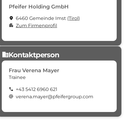
Pfeifer Holding GmbH
location_on
6460 Gemeinde Imst
(Tirol)
apartment
Zum Firmenprofil
Kontaktperson
domain
Frau Verena Mayer
Trainee
call
+43 5412 6960 621
alternate_email
verena.mayer@pfeifergroup.com