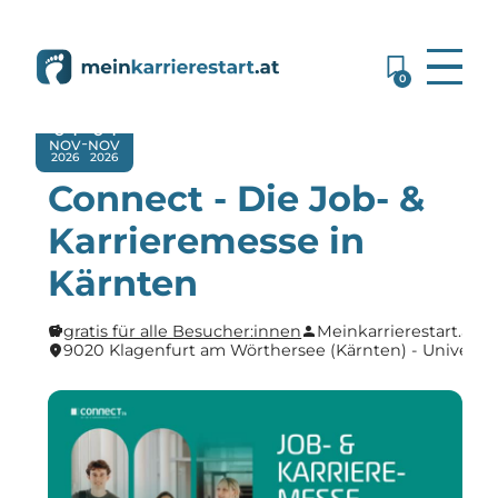
0
04
04
-
NOV
NOV
2026
2026
Connect - Die Job- &
Karrieremesse in
Kärnten
gratis für alle Besucher:innen
Meinkarrierestart.at
savings
person
9020 Klagenfurt am Wörthersee (Kärnten) - Universitä
location_on