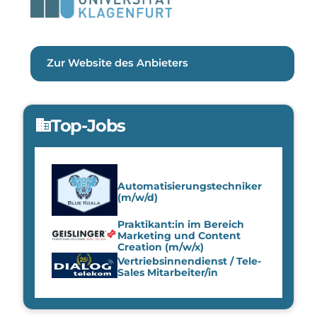
Zur Website des Anbieters
Top-Jobs
domain
Automatisierungstechniker
(m/w/d)
Praktikant:in im Bereich
Marketing und Content
Creation (m/w/x)
Vertriebsinnendienst / Tele-
Sales Mitarbeiter/in