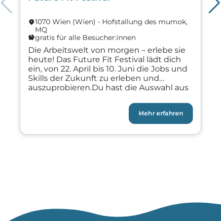
1070 Wien (Wien) - Hofstallung des mumok,
location_on
MQ
lo
gratis für alle Besucher:innen
savings
s
Die Arbeitswelt von morgen – erlebe sie
heute! Das Future Fit Festival lädt dich
ein, von 22. April bis 10. Juni die Jobs und
Skills der Zukunft zu erleben und
auszuprobieren.Du hast die Auswahl aus
über 280 spannenden Events in ganz
Wien. Mehr als 100 Partner bieten dir
Mehr erfahren
spannende Workshops, interessante
Einblicke in Top-Unternehmen und […]