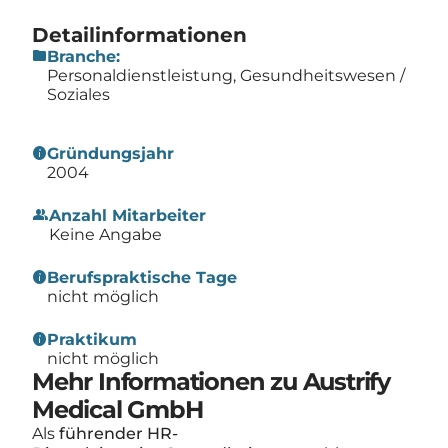
Detailinformationen
folder
Branche:
Personaldienstleistung, Gesundheitswesen /
Soziales
info
Gründungsjahr
2004
group
Anzahl Mitarbeiter
Keine Angabe
info
Berufspraktische Tage
nicht möglich
info
Praktikum
nicht möglich
Mehr Informationen zu Austrify
Medical GmbH
Als
führender HR-