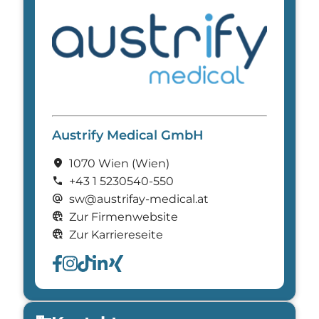
Austrify Medical GmbH
location_on
1070 Wien
(Wien)
call
+43 1 5230540-550
alternate_email
sw@austrifay-medical.at
captive_portal
Zur Firmenwebsite
captive_portal
Zur Karriereseite