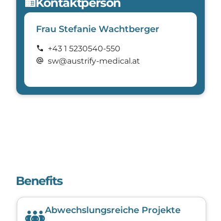
Kontaktperson
domain
Frau Stefanie Wachtberger
call
+43 1 5230540-550
alternate_email
sw@austrify-medical.at
Benefits
Abwechslungsreiche Projekte