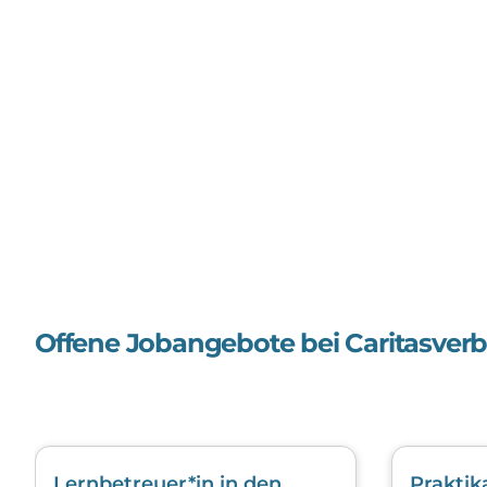
Offene Jobangebote bei
Caritasver
Lernbetreuer*in in den
Praktik