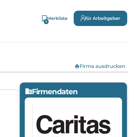
Merkliste
für Arbeitgeber
0
print
Firma ausdrucken
Firmendaten
domain