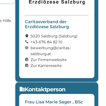
 Hilfe
Caritasverband der
Erzdiözese Salzburg
location_on
5020 Salzburg
(Salzburg)
call
+43-676-84 82 10
alternate_email
bewerbung@caritas-
salzburg.at
captive_portal
Zur Firmenwebsite
captive_portal
Zur Karriereseite
Kontaktperson
domain
Frau Lisa Marie Sager , BSc