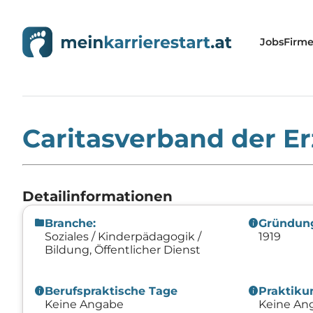
Jobs
Firm
Home
»
Firmen
»
Caritasverband der Erzdiözese Sal
Caritasverband der E
Detailinformationen
folder
info
Branche:
Gründun
Soziales / Kinderpädagogik /
1919
Bildung, Öffentlicher Dienst
info
info
Berufspraktische Tage
Praktik
Keine Angabe
Keine An