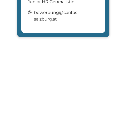
Junior HR Generalistin
alternate_email
bewerbung@caritas-
salzburg.at