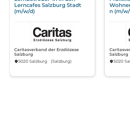
Lerncafes Salzburg Stadt
Wohnen
(m/w/d)
n (m/w/
Caritasverband der Erzdiözese
Caritasve
Salzburg
Salzburg
5020 Salzburg (Salzburg)
5020 Sa
location_on
location_on