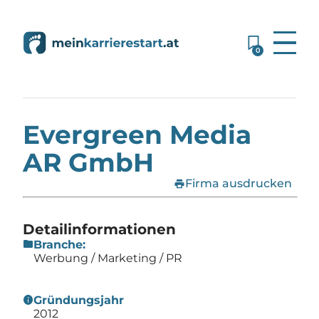
0
Home
»
Firmen
»
Evergreen Media AR GmbH
Evergreen Media
AR GmbH
print
Firma ausdrucken
Detailinformationen
folder
Branche:
Werbung / Marketing / PR
info
Gründungsjahr
2012