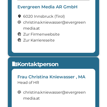
Evergreen Media AR GmbH
location_on
6020 Innsbruck
(Tirol)
alternate_email
christina.kniewasser@evergreen
media.at
captive_portal
Zur Firmenwebsite
captive_portal
Zur Karriereseite
Kontaktperson
domain
Frau Christina Kniewasser , MA
Head of HR
alternate_email
christina.kniewasser@evergreen
media.at