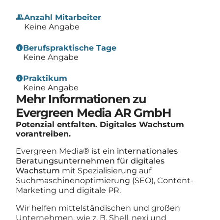
group
Anzahl Mitarbeiter
Keine Angabe
info
Berufspraktische Tage
Keine Angabe
info
Praktikum
Keine Angabe
Mehr Informationen zu
Evergreen Media AR GmbH
Potenzial entfalten. Digitales Wachstum
vorantreiben.
Evergreen Media® ist ein
internationales
Beratungsunternehmen für digitales
Wachstum
mit Spezialisierung auf
Suchmaschinenoptimierung (SEO), Content-
Marketing und digitale PR.
Wir helfen mittelständischen und großen
Unternehmen, wie z. B. Shell, nexi und