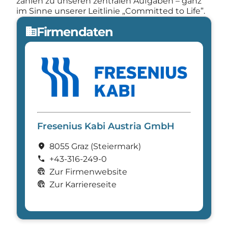
zählen zu unseren zentralen Aufgaben – ganz
im Sinne unserer Leitlinie „Committed to Life”.
Firmendaten
domain
Fresenius Kabi Austria GmbH
location_on
8055 Graz
(Steier­mark)
call
+43-316-249-0
captive_portal
Zur Firmenwebsite
captive_portal
Zur Karriereseite