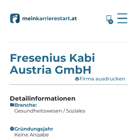
0
Home
»
Firmen
»
Fresenius Kabi Austria GmbH
Fresenius Kabi
Austria GmbH
print
Firma ausdrucken
Detailinformationen
folder
Branche:
Gesundheitswesen / Soziales
info
Gründungsjahr
Keine Angabe