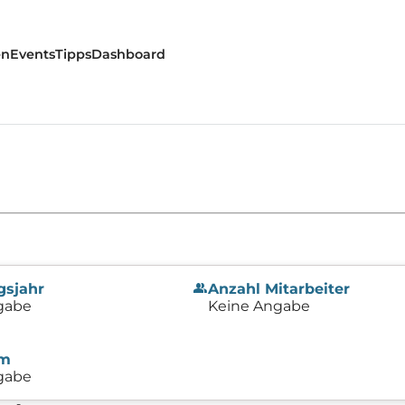
en
Events
Tipps
Dashboard
group
gsjahr
Anzahl Mitarbeiter
gabe
Keine Angabe
um
gabe