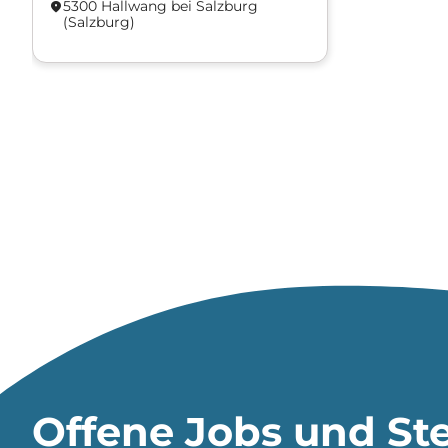
5300 Hallwang bei Salzburg
location_on
(Salzburg)
Offene Jobs und Ste