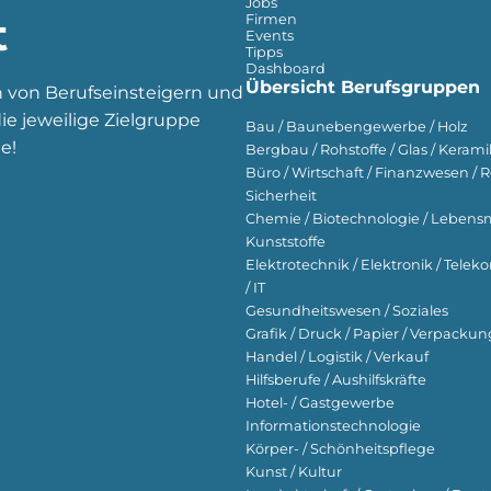
Jobs
t
Firmen
Events
Tipps
Dashboard
Übersicht Berufsgruppen
n von Berufseinsteigern und
e jeweilige Zielgruppe
Bau / Baunebengewerbe / Holz
e!
Bergbau / Rohstoffe / Glas / Keramik
Büro / Wirtschaft / Finanzwesen / R
Sicherheit
Chemie / Biotechnologie / Lebensmi
Kunststoffe
Elektrotechnik / Elektronik / Tel
/ IT
Gesundheitswesen / Soziales
Grafik / Druck / Papier / Verpackun
Handel / Logistik / Verkauf
Hilfsberufe / Aushilfskräfte
Hotel- / Gastgewerbe
Informationstechnologie
Körper- / Schönheitspflege
Kunst / Kultur