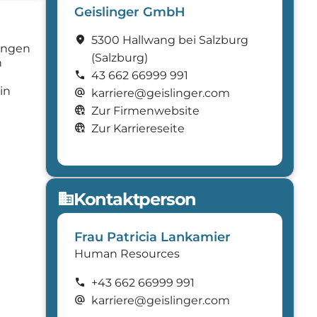
Geislinger GmbH
location_on
5300 Hallwang bei Salzburg
ungen
(Salzburg)
n
call
43 662 66999 991
in
alternate_email
karriere@geislinger.com
captive_portal
Zur Firmenwebsite
captive_portal
Zur Karriereseite
Kontaktperson
domain
Frau Patricia Lankamier
Human Resources
call
+43 662 66999 991
alternate_email
karriere@geislinger.com