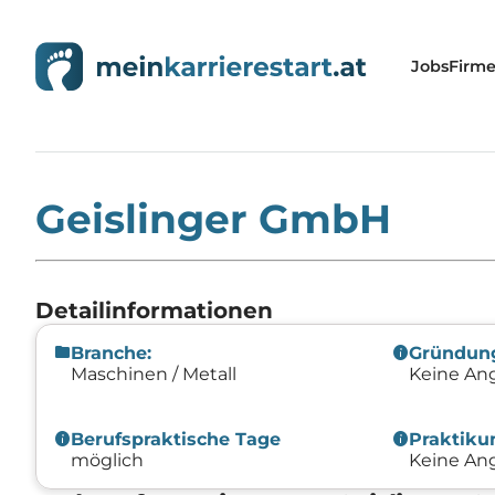
Jobs
Firm
Home
»
Firmen
»
Geislinger GmbH
Geislinger GmbH
Detailinformationen
folder
info
Branche:
Gründun
Maschinen / Metall
Keine An
info
info
Berufspraktische Tage
Praktik
möglich
Keine An