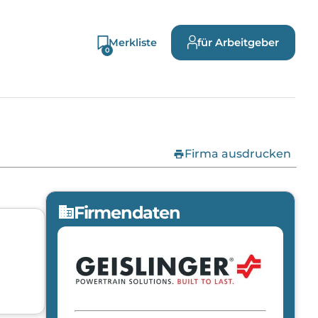
Merkliste
für Arbeitgeber
0
print
Firma ausdrucken
Firmendaten
domain