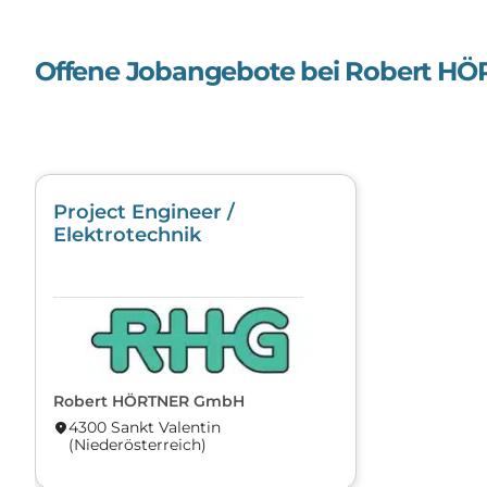
Offene Jobangebote bei
Robert H
Project Engineer /
Elektrotechnik
Robert HÖRTNER GmbH
4300 Sankt Valentin
location_on
(Nieder­österreich)