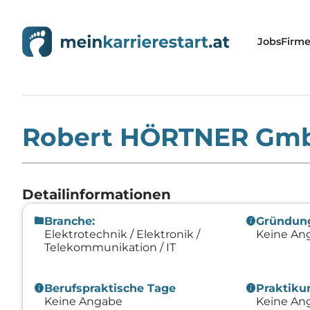
Jobs
Firm
Home
»
Firmen
»
Robert HÖRTNER GmbH
Robert HÖRTNER Gm
Detailinformationen
folder
info
Branche:
Gründun
Elektrotechnik / Elektronik /
Keine An
Telekommunikation / IT
info
info
Berufspraktische Tage
Praktik
Keine Angabe
Keine An