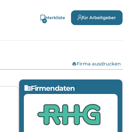
Merkliste
für Arbeitgeber
0
print
Firma ausdrucken
Firmendaten
domain