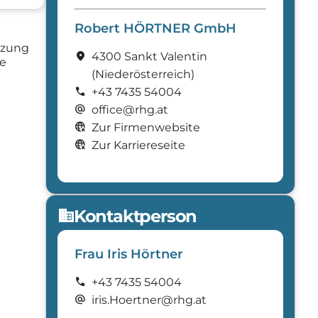
Robert HÖRTNER GmbH
tzung
location_on
4300 Sankt Valentin
he
(Nieder­österreich)
call
+43 7435 54004
alternate_email
office@rhg.at
captive_portal
Zur Firmenwebsite
captive_portal
Zur Karriereseite
Kontaktperson
domain
Frau Iris Hörtner
call
+43 7435 54004
alternate_email
iris.Hoertner@rhg.at