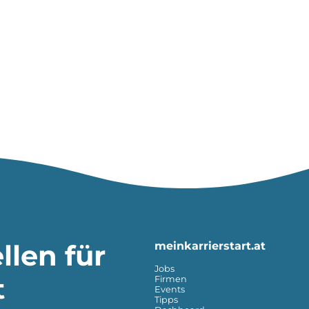
llen für
meinkarrierstart.at
Jobs
t
Firmen
Events
Tipps