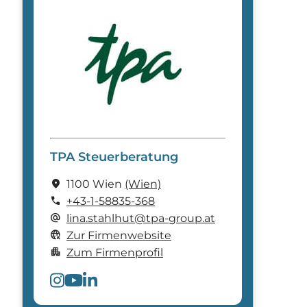
TPA Steuerberatung
location_on
1100 Wien
(Wien)
call
+43-1-58835-368
alternate_email
lina.stahlhut@tpa-group.at
captive_portal
Zur Firmenwebsite
apartment
Zum Firmenprofil