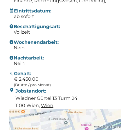
Finance, Rechnungswesen, Controlling,
calendar_month
Eintrittsdatum:
ab sofort
schedule
Beschäftigungsart:
Vollzeit
info
Wochenendarbeit:
Nein
info
Nachtarbeit:
Nein
Euro
Gehalt:
€ 2.450,00
(Brutto / pro Monat)
location_on
Jobstandort:
Wiedner Gürtel 13 Turm 24
1100 Wien,
Wien