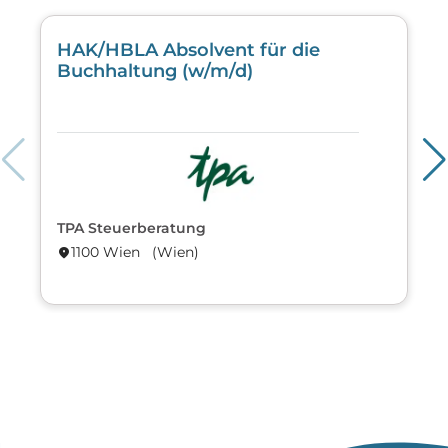
HAK/HBLA Absolvent für die
Buchhaltung (w/m/d)
TPA Steuerberatung
1100 Wien (Wien)
location_on
lo