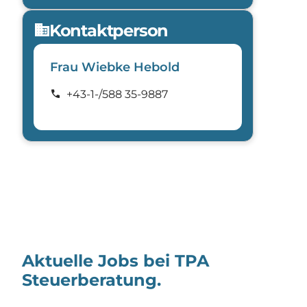
Kontaktperson
domain
Frau Wiebke Hebold
call
+43-1-/588 35-9887
Aktuelle Jobs bei TPA
Steuerberatung.