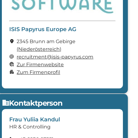
ISIS Papyrus Europe AG
location_on
2345 Brunn am Gebirge
(Nieder­österreich)
alternate_email
recruitment@isis-papyrus.com
captive_portal
Zur Firmenwebsite
apartment
Zum Firmenprofil
Kontaktperson
domain
Frau Yuliia Kandul
HR & Controlling