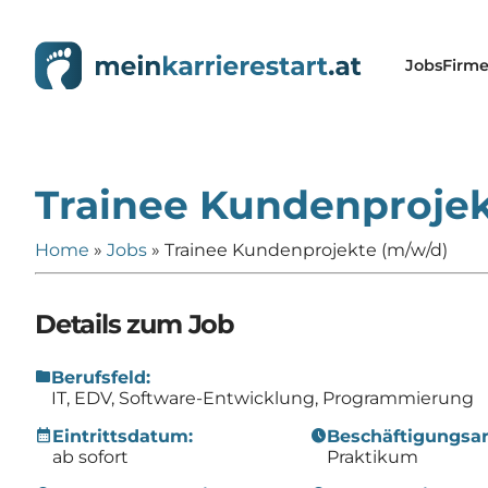
Jobs
Firm
Trainee Kundenprojek
Home
»
Jobs
»
Trainee Kundenprojekte (m/w/d)
Details zum Job
folder
Berufsfeld:
IT, EDV, Software-Entwicklung, Programmierung
calendar_month
schedule
Eintrittsdatum:
Beschäftigungsar
ab sofort
Praktikum