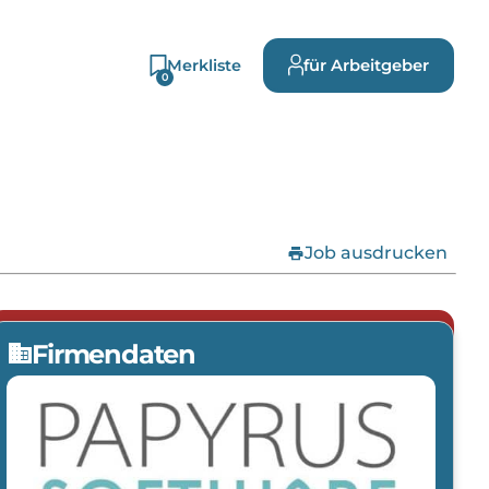
Merkliste
für Arbeitgeber
0
print
Job ausdrucken
Jetzt bewerben
arrow_forward
Firmendaten
domain