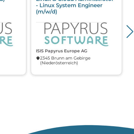
- Linux System Engineer
(m/w/d)
ISIS Papyrus Europe AG
I
2345 Brunn am Gebirge
location_on
locati
(Nieder­österreich)