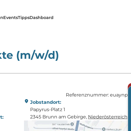
en
Events
Tipps
Dashboard
te (m/w/d)
Referenznummer: euaynp
location_on
Jobstandort:
Papyrus-Platz 1
2345 Brunn am Gebirge,
Nieder­österreich
t: