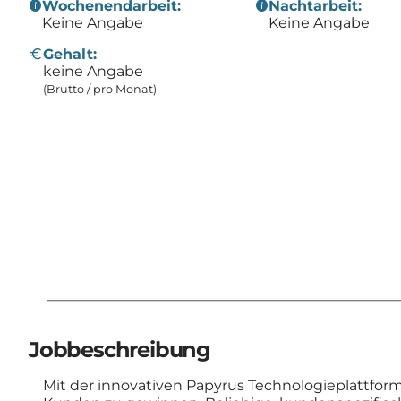
info
info
Wochenendarbeit:
Nachtarbeit:
Keine Angabe
Keine Angabe
Euro
Gehalt:
keine Angabe
(Brutto / pro Monat)
Jobbeschreibung
Mit der innovativen Papyrus Technologieplattform