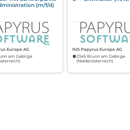
dministration (m/f/d)
rus Europe AG
ISIS Papyrus Europe AG
runn am Gebirge
2345 Brunn am Gebirge
location_on
österreich)
(Nieder­österreich)