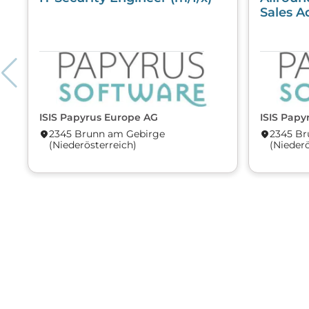
Sales A
ISIS Papyrus Europe AG
ISIS Papy
2345 Brunn am Gebirge
2345 B
location_on
location_on
(Nieder­österreich)
(Nieder­