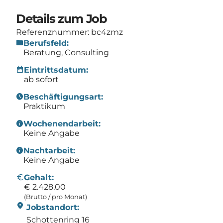
Details zum Job
Referenznummer: bc4zmz
folder
Berufsfeld:
Beratung, Consulting
calendar_month
Eintrittsdatum:
ab sofort
schedule
Beschäftigungsart:
Praktikum
info
Wochenendarbeit:
Keine Angabe
info
Nachtarbeit:
Keine Angabe
Euro
Gehalt:
€ 2.428,00
(Brutto / pro Monat)
location_on
Jobstandort:
Schottenring 16