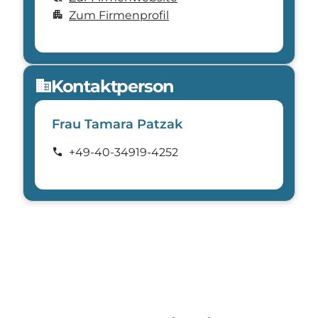
apartment
Zum Firmenprofil
Kontaktperson
domain
Frau Tamara Patzak
call
+49-40-34919-4252