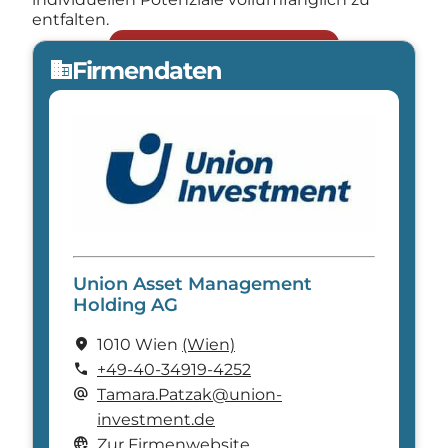
entfalten.
Jetzt bewerben
arrow_forward
Firmendaten
domain
Union Asset Management
Holding AG
location_on
1010 Wien
(Wien)
call
+49-40-34919-4252
alternate_email
Tamara.Patzak@union-
investment.de
captive_portal
Zur Firmenwebsite