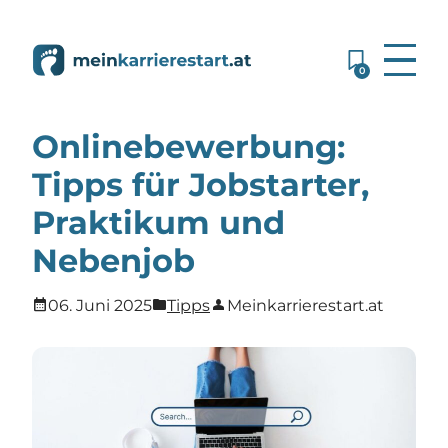
0
Onlinebewerbung:
Tipps für Jobstarter,
Praktikum und
Nebenjob
calendar_month
folder
person
06. Juni 2025
Tipps
Meinkarrierestart.at