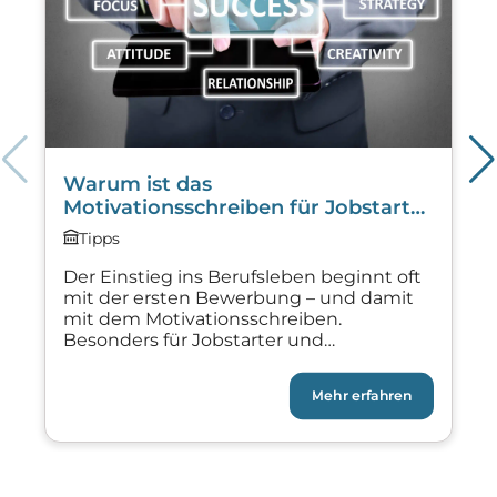
Warum ist das
Motivationsschreiben für Jobstarter
und Praktikanten so wichtig?
Tipps
Der Einstieg ins Berufsleben beginnt oft
mit der ersten Bewerbung – und damit
mit dem Motivationsschreiben.
Besonders für Jobstarter und
Praktikanten spielt dieses Schreiben eine
zentrale Rolle. Es ist die Gelegenheit,
Mehr erfahren
Persönlichkeit zu zeigen, Interesse zu
betonen und sich von anderen
Bewerbern abzuheben. Aber warum
genau ist das Motivationsschreiben so
entscheidend? Und worauf kommt es […]