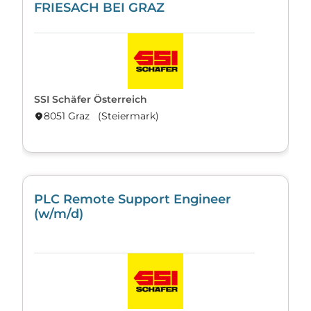
FRIESACH BEI GRAZ
SSI Schäfer Österreich
8051 Graz (Steier­mark)
location_on
PLC Remote Support Engineer
(w/m/d)