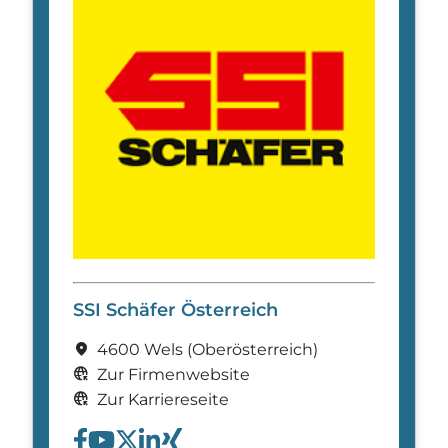
SSI Schäfer Österreich
location_on
4600 Wels
(Ober­österreich)
captive_portal
Zur Firmenwebsite
captive_portal
Zur Karriereseite