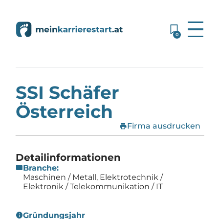
0
Home
»
Firmen
»
SSI Schäfer Österreich
SSI Schäfer
Österreich
print
Firma ausdrucken
Detailinformationen
folder
Branche:
Maschinen / Metall, Elektrotechnik /
Elektronik / Telekommunikation / IT
info
Gründungsjahr