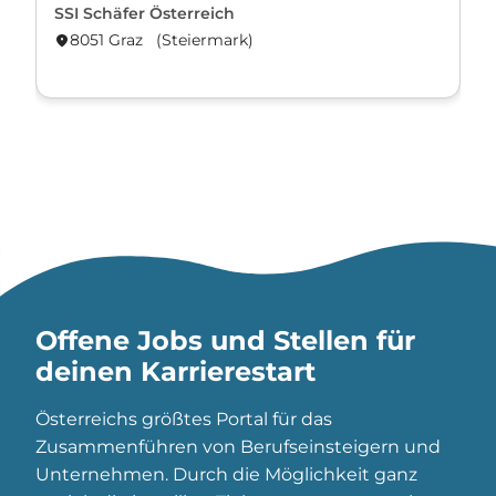
SSI Schäfer Österreich
8051 Graz (Steier­mark)
location_on
Offene Jobs und Stellen für
deinen Karrierestart
Österreichs größtes Portal für das
Zusammenführen von Berufseinsteigern und
Unternehmen. Durch die Möglichkeit ganz