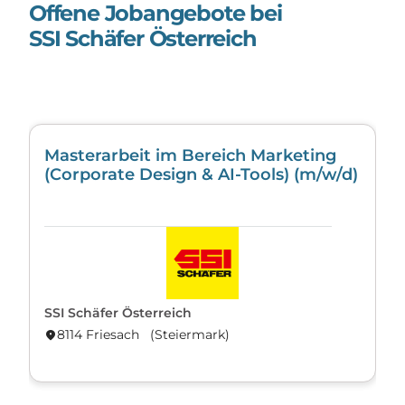
Offene Jobangebote bei
SSI Schäfer Österreich
Masterarbeit im Bereich Marketing
(Corporate Design & AI-Tools) (m/w/d)
SSI Schäfer Österreich
8114 Friesach (Steier­mark)
location_on