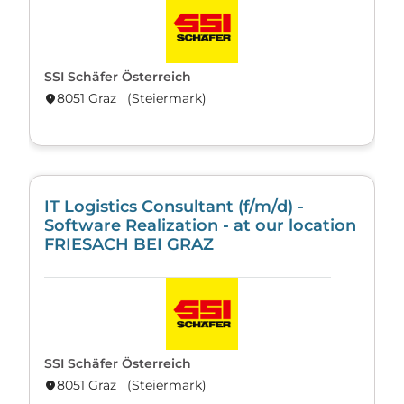
SSI Schäfer Österreich
8051 Graz (Steier­mark)
location_on
IT Logistics Consultant (f/m/d) -
Software Realization - at our location
FRIESACH BEI GRAZ
SSI Schäfer Österreich
8051 Graz (Steier­mark)
location_on