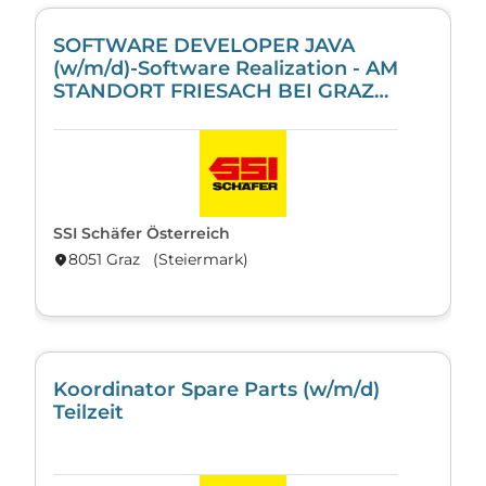
SOFTWARE DEVELOPER JAVA
(w/m/d)-Software Realization - AM
STANDORT FRIESACH BEI GRAZ
ODER GRAZ
SSI Schäfer Österreich
8051 Graz (Steier­mark)
location_on
Koordinator Spare Parts (w/m/d)
Teilzeit