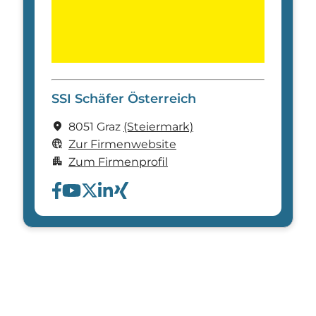
SSI Schäfer Österreich
location_on
8051 Graz
(Steier­mark)
captive_portal
Zur Firmenwebsite
apartment
Zum Firmenprofil