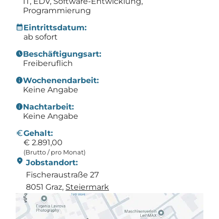
IT, EDV, Software-Entwicklung,
Programmierung
calendar_month
Eintrittsdatum:
ab sofort
schedule
Beschäftigungsart:
Freiberuflich
info
Wochenendarbeit:
Keine Angabe
info
Nachtarbeit:
Keine Angabe
Euro
Gehalt:
€ 2.891,00
(Brutto / pro Monat)
location_on
Jobstandort:
Fischeraustraße 27
8051 Graz,
Steier­mark