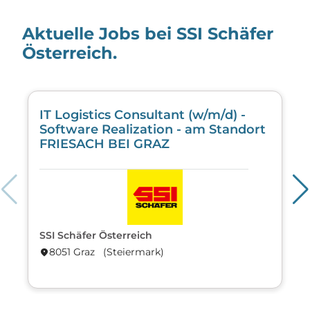
Aktuelle Jobs bei SSI Schäfer
Österreich.
IT Logistics Consultant (w/m/d) -
Software Realization - am Standort
FRIESACH BEI GRAZ
SSI Schäfer Österreich
8051 Graz (Steier­mark)
location_on
lo