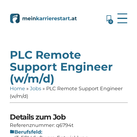
0
PLC Remote
Support Engineer
(w/m/d)
Home
»
Jobs
»
PLC Remote Support Engineer
(w/m/d)
Details zum Job
Referenznummer: q6794t
folder
Berufsfeld: